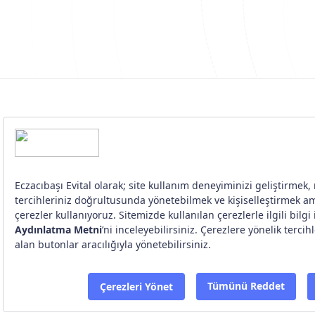
Sağlık Profesyoneli ile Online Görüşme
©
Eczacıbaşı Evital
2026.
Ghost
ve
Porto
ile yayımlandı