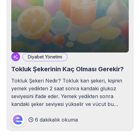
Diyabet Yönetimi
Tokluk Şekerinin Kaç Olması Gerekir?
Tokluk Şekeri Nedir? Tokluk kan şekeri, kişinin
yemek yedikten 2 saat sonra kandaki glukoz
seviyesini ifade eder. Yemek yedikten sonra
kandaki şeker seviyesi yükselir ve vücut bu
şekerin enerji olarak kullanılması için insülin
6 dakikalık okuma
hormonunu salgılar. İnsülin, şekerin kandan
hücrelere taşınmasını sağlayarak kan şekerini
düşürür. Tokluk Şekeri Kaç Olması Gerekir?