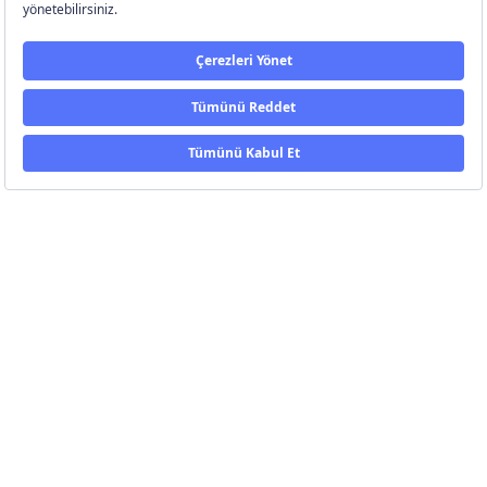
Üye Ol
©
Eczacıbaşı Evital
2026.
Ghost
ve
Porto
ile yayımlandı
Yukarı Çık