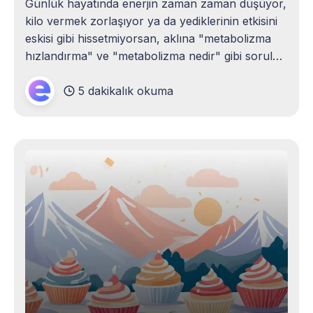
Günlük hayatında enerjin zaman zaman düşüyor,
kilo vermek zorlaşıyor ya da yediklerinin etkisini
eskisi gibi hissetmiyorsan, aklına "metabolizma
hızlandırma" ve "metabolizma nedir" gibi sorular
gelebilir. Pek çok kişi gibi sen de metabolizmanın
5 dakikalık okuma
yavaşladığını düşündüğünde kendini yorgun,
isteksiz ya da hatta çaresiz hissedebilirsin.
Özellikle yaş aldıkça, bazı