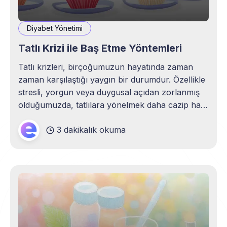
Diyabet Yönetimi
Tatlı Krizi ile Baş Etme Yöntemleri
Tatlı krizleri, birçoğumuzun hayatında zaman
zaman karşılaştığı yaygın bir durumdur. Özellikle
stresli, yorgun veya duygusal açıdan zorlanmış
olduğumuzda, tatlılara yönelmek daha cazip hale
gelebilir. Ancak bu durum, uzun vadede
3 dakikalık okuma
sağlığımıza olumsuz etkilerde bulunabilir. Bu
yazıda, tatlı krizleriyle baş etme yöntemlerini ve
sağlıklı alternatifleri ele alacağız. 1. Tatlı Krizi
Nedir ve