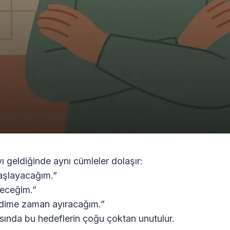
yı geldiğinde aynı cümleler dolaşır:
başlayacağım.”
neceğim.”
dime zaman ayıracağım.”
ında bu hedeflerin çoğu çoktan unutulur.