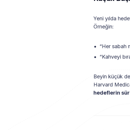
Yeni yılda hede
Örneğin:
“Her sabah m
“Kahveyi bır
Beyin küçük değ
Harvard Medica
hedeflerin sür