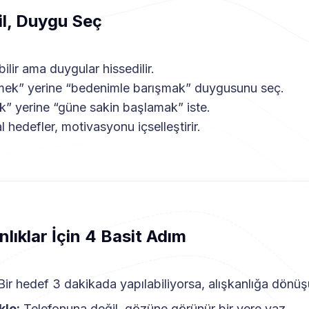
l, Duygu Seç
ilir ama duygular hissedilir.
ermek” yerine “bedenimle barışmak” duygusunu seç.
” yerine “güne sakin başlamak” iste.
hedefler, motivasyonu içselleştirir.
nlıklar İçin 4 Basit Adım
ir hedef 3 dakikada yapılabiliyorsa, alışkanlığa dönüş
kle:
Telefonuna değil, gözüne görünür bir yere yaz.