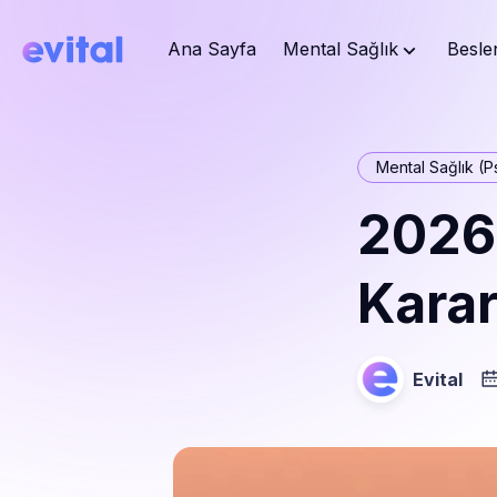
Ana Sayfa
Mental Sağlık
Besle
Mental Sağlık (Ps
2026’
Karar
Evital