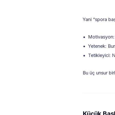
Yani “spora b
Motivasyon:
Yetenek: Bu
Tetikleyici:
Bu üç unsur birl
Küçük Başl