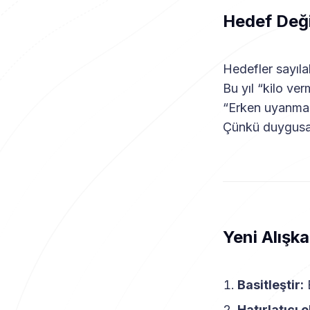
Hedef Deği
Hedefler sayılab
Bu yıl “kilo v
“Erken uyanmak
Çünkü duygusal 
Yeni Alışka
Basitleştir:
B
Hatırlatıcı e