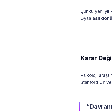
Çünkü yeni yıl 
Oysa
asıl dö
Karar Deği
Psikoloji araştı
Stanford Ünive
“Davranı