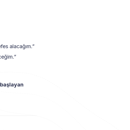
fes alacağım.”
ceğim.”
a başlayan