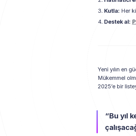
Kutla:
Her kü
Destek al:
P
Yeni yılın en gü
Mükemmel olmak
2025’e bir listey
“Bu yıl 
çalışaca