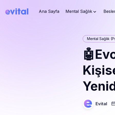
Ana Sayfa
Mental Sağlık
Besle
Mental Sağlık (Ps
🤖Evo
Kişis
Yeni
Evital