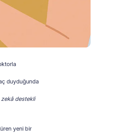
oktorla
tiyaç duyduğunda
zekâ destekli
üren yeni bir