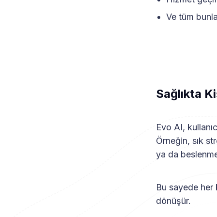
Ve tüm bunlar
Sağlıkta K
Evo AI, kullanı
Örneğin, sık str
ya da beslenme 
Bu sayede her 
dönüşür.