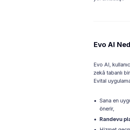
Evo AI Ned
Evo AI, kullanı
zekâ tabanlı bir
Evital uygulama
Sana en uy
önerir,
Randevu pl
Hizmet geçmi