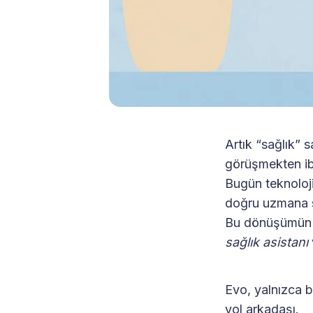
Artık “sağlık” 
görüşmekten ib
Bugün teknoloji
doğru uzmana sa
Bu dönüşümün me
sağlık asistanı
Evo, yalnızca bi
yol arkadaşı.