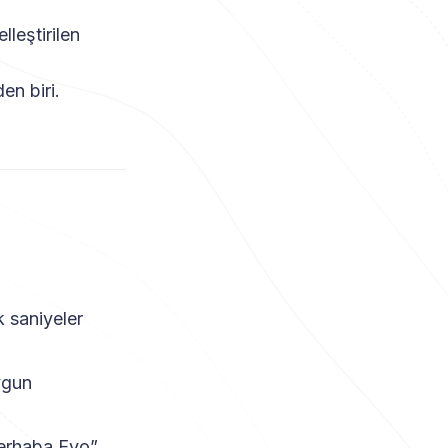
leştirilen
en biri.
 saniyeler
ygun
Merhaba Evo”