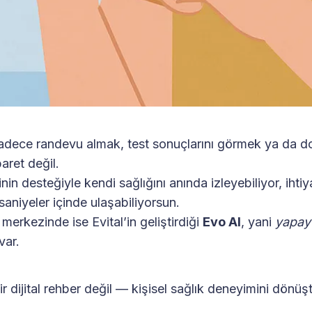
sadece randevu almak, test sonuçlarını görmek ya da d
aret değil.
nin desteğiyle kendi sağlığını anında izleyebiliyor, ih
niyeler içinde ulaşabiliyorsun.
rkezinde ise Evital’in geliştirdiği
Evo AI
, yani
yapay 
var.
r dijital rehber değil — kişisel sağlık deneyimini dönüşt