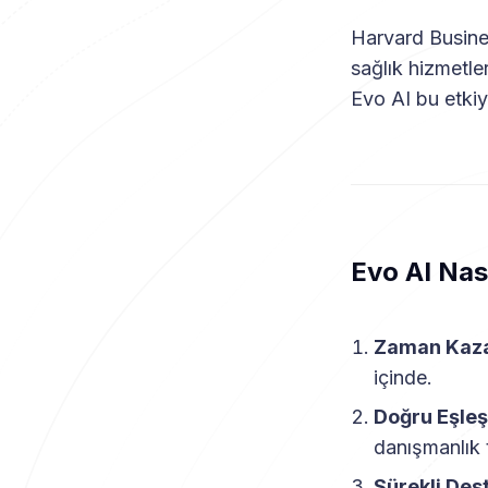
Harvard Busines
sağlık hizmetle
Evo AI bu etkiyi
Evo AI Nas
Zaman Kaza
içinde.
Doğru Eşle
danışmanlık 
Sürekli Des