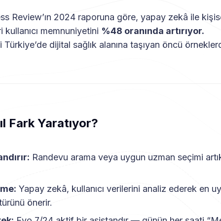
s Review’ın 2024 raporuna göre, yapay zekâ ile kişisel
ri kullanıcı memnuniyetini
%48 oranında artırıyor.
 Türkiye’de dijital sağlık alanına taşıyan öncü örneklerd
ıl Fark Yaratıyor?
ndırır:
Randevu arama veya uygun uzman seçimi artık
şme:
Yapay zekâ, kullanıcı verilerini analiz ederek en u
türünü önerir.
tek:
Evo 7/24 aktif bir asistandır — günün her saati “