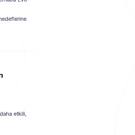
hedeflerine
n
daha etkili,