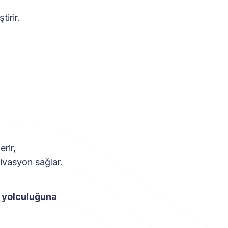
irir.
erir,
tivasyon sağlar.
ık yolculuğuna