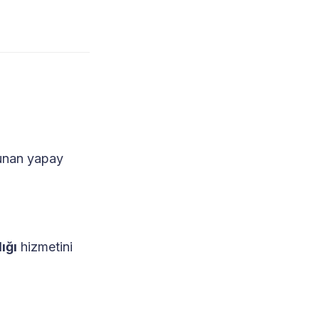
 sunan yapay
ığı
hizmetini