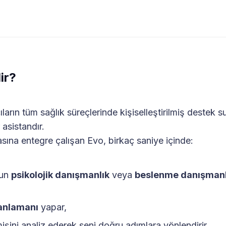
ir?
cıların tüm sağlık süreçlerinde kişiselleştirilmiş destek
 asistandır.
sına entegre çalışan Evo, birkaç saniye içinde:
gun
psikolojik danışmanlık
veya
beslenme danışmanl
anlamanı
yapar,
şini analiz ederek seni doğru adımlara yönlendirir,