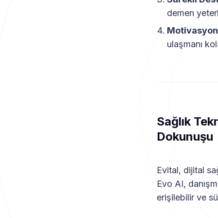
demen yeterl
Motivasyon 
ulaşmanı kola
Sağlık Tek
Dokunuşu
Evital, dijital 
Evo AI, danışma
erişilebilir ve s