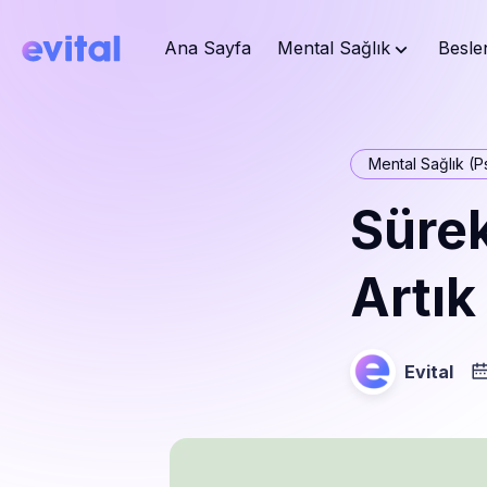
Ana Sayfa
Mental Sağlık
Besle
Mental Sağlık (Ps
Süre
Artık
Evital