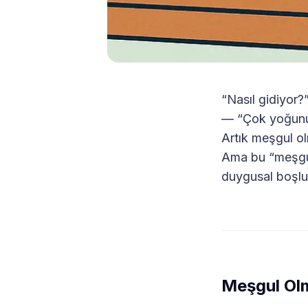
“Nasıl gidiyor?
— “Çok yoğun
Artık meşgul ol
Ama bu “meşguli
duygusal boşlu
Meşgul Olm