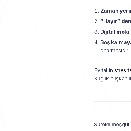
Zaman yerin
“Hayır” dem
Dijital mola
Boş kalmaya
onarmasıdır.
Evital’in
stres t
Küçük alışkanlı
Sürekli meşgul 