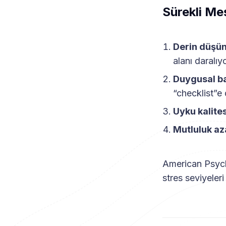
Sürekli Me
Derin düşün
alanı daralıyo
Duygusal ba
“checklist”e
Uyku kalite
Mutluluk az
American Psych
stres seviyeler