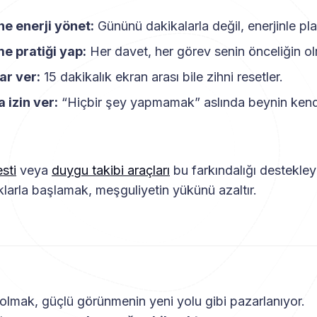
e enerji yönet:
Gününü dakikalarla değil, enerjinle pla
e pratiği yap:
Her davet, her görev senin önceliğin ol
lar ver:
15 dakikalık ekran arası bile zihni resetler.
 izin ver:
“Hiçbir şey yapmamak” aslında beynin kend
esti
veya
duygu takibi araçları
bu farkındalığı destekleye
klarla başlamak, meşguliyetin yükünü azaltır.
olmak, güçlü görünmenin yeni yolu gibi pazarlanıyor.