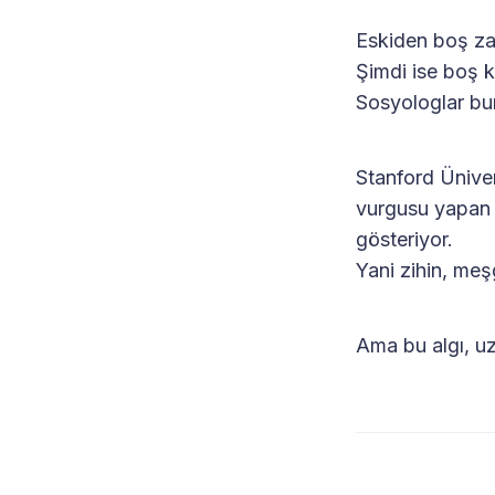
Eskiden boş zam
Şimdi ise boş k
Sosyologlar b
Stanford Ünive
vurgusu yapan i
gösteriyor.
Yani zihin, meş
Ama bu algı, u