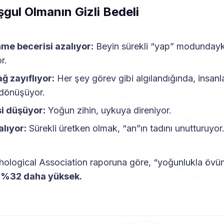
şgul Olmanın Gizli Bedeli
me becerisi azalıyor:
Beyin sürekli “yap” modunday
r.
ğ zayıflıyor:
Her şey görev gibi algılandığında, insanla
 dönüşüyor.
si düşüyor:
Yoğun zihin, uykuya direniyor.
alıyor:
Sürekli üretken olmak, “an”ın tadını unutturuyor
ological Association raporuna göre, “yoğunlukla övüne
i
%32 daha yüksek.