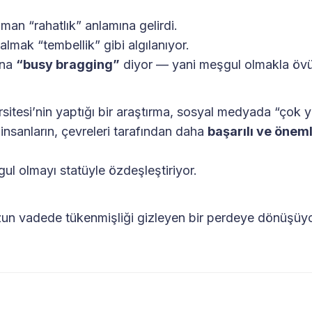
an “rahatlık” anlamına gelirdi.
almak “tembellik” gibi algılanıyor.
una
“busy bragging”
diyor — yani meşgul olmakla öv
rsitesi’nin yaptığı bir araştırma, sosyal medyada “çok
nsanların, çevreleri tarafından daha
başarılı ve öneml
gul olmayı statüyle özdeşleştiriyor.
zun vadede tükenmişliği gizleyen bir perdeye dönüşüyo