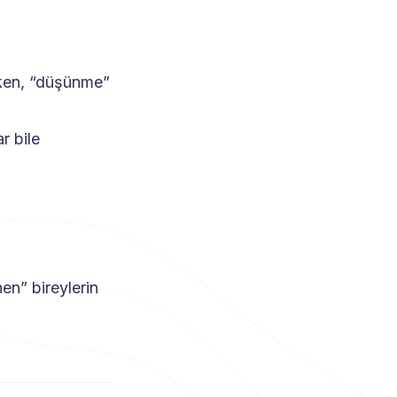
ken, “düşünme”
r bile
.
n” bireylerin