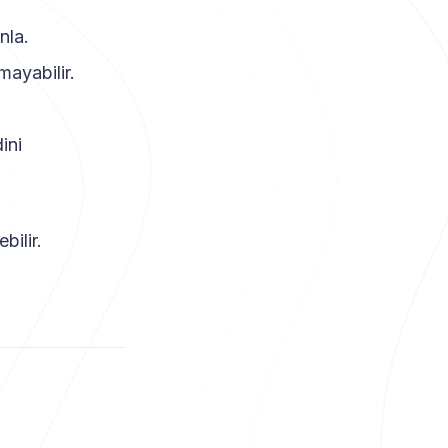
nla.
mayabilir.
ini
bilir.