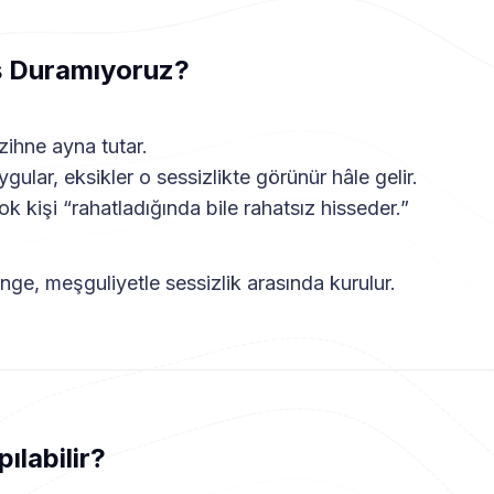
 Duramıyoruz?
ihne ayna tutar.
gular, eksikler o sessizlikte görünür hâle gelir.
k kişi “rahatladığında bile rahatsız hisseder.”
e, meşguliyetle sessizlik arasında kurulur.
ılabilir?