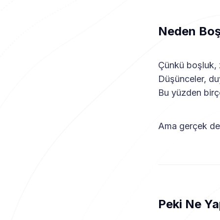
Neden Boş
Çünkü boşluk, z
Düşünceler, duy
Bu yüzden birço
Ama gerçek deng
Peki Ne Yap