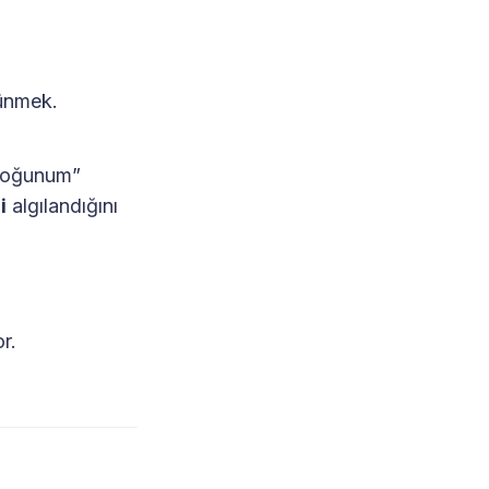
ünmek.
 yoğunum”
i
algılandığını
r.