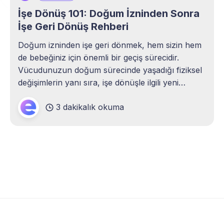
İşe Dönüş 101: Doğum İzninden Sonra
İşe Geri Dönüş Rehberi
Doğum izninden işe geri dönmek, hem sizin hem
de bebeğiniz için önemli bir geçiş sürecidir.
Vücudunuzun doğum sürecinde yaşadığı fiziksel
değişimlerin yanı sıra, işe dönüşle ilgili yeni
duygular da yaşayabilirsiniz. Bu rehberi,
3 dakikalık okuma
bebeğinizden ilk kez ayrılacağınız bu süreci daha
kolay atlatmanıza yardımcı olmak için hazırladık.
Doğum izninden sonra işe geri