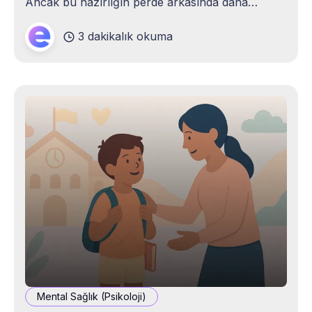
Ancak bu hazırlığın perde arkasında daha
görünmeyen bir gerçek vardır: Sessiz bir kaygı.
3 dakikalık okuma
“Acaba bu yıl nasıl geçecek?” sorusuyla
başlayan iç konuşmalar, zamanla “Yeterince
ilgileniyor muyum?”, “Arkadaşları olur mu?”,
“Dersleri takip edebilecek mi?
Mental Sağlık (Psikoloji)