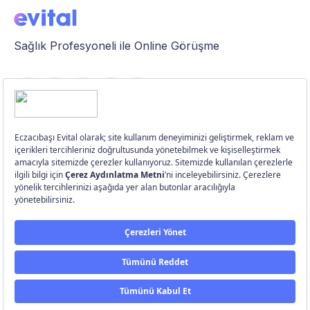
Sağlık Profesyoneli ile Online Görüşme
Özellikler
Üye Girişi
Üye Ol
©
Eczacıbaşı Evital
2026.
Ghost
ve
Porto
ile yayımlandı
Yukarı Çık