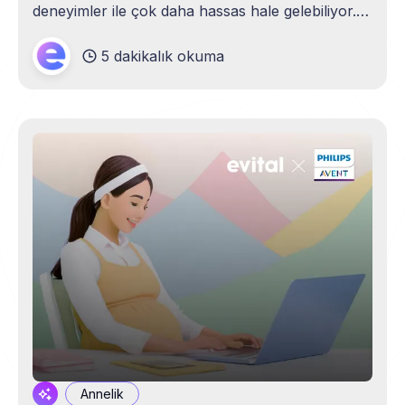
deneyimler ile çok daha hassas hale gelebiliyor.
Her günün aynı geçmediği, küçük krizlerin hızla
5 dakikalık okuma
büyüyebildiği bu dönemde hem kendi sınırlarını
hem de çocuğunun duygusal ihtiyaçlarını
anlamak çok kıymetli. Unutma, çocukla tatil
sadece
Annelik