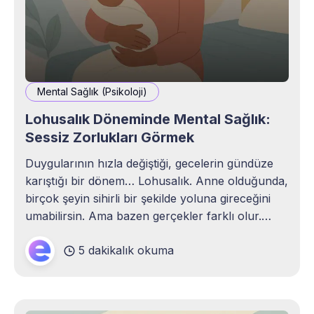
Mental Sağlık (Psikoloji)
Lohusalık Döneminde Mental Sağlık:
Sessiz Zorlukları Görmek
Duygularının hızla değiştiği, gecelerin gündüze
karıştığı bir dönem… Lohusalık. Anne olduğunda,
birçok şeyin sihirli bir şekilde yoluna gireceğini
umabilirsin. Ama bazen gerçekler farklı olur.
"Doğum sonrası depresyon" kavramını duymuş
5 dakikalık okuma
olabilirsin; ya da kendini bir anda, beklemediğin
kadar savunmasız ve yalnız hissetmişsindir. Ne
hissettiğini adlandırmak bile bazen zorlaşır.
Özellikle