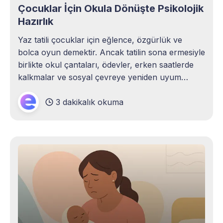
Çocuklar İçin Okula Dönüşte Psikolojik
Hazırlık
Yaz tatili çocuklar için eğlence, özgürlük ve
bolca oyun demektir. Ancak tatilin sona ermesiyle
birlikte okul çantaları, ödevler, erken saatlerde
kalkmalar ve sosyal çevreye yeniden uyum
süreci başlar. Bu geçiş her çocuk için kolay
3 dakikalık okuma
olmayabilir. Tatil modundan okul düzenine
geçerken çocuklar kaygı, huzursuzluk, isteksizlik
ve hatta fiziksel belirtiler yaşayabilir. Bu