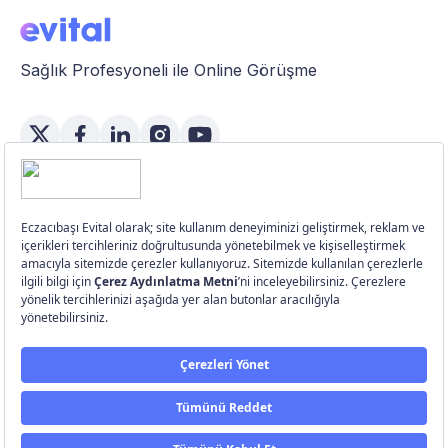
Sağlık Profesyoneli ile Online Görüşme
Özellikler
Üye Girişi
Üye Ol
Bu makaleyi paylaş:
©
Eczacıbaşı Evital
2026.
Ghost
ve
Porto
ile yayımlandı
Yukarı Çık