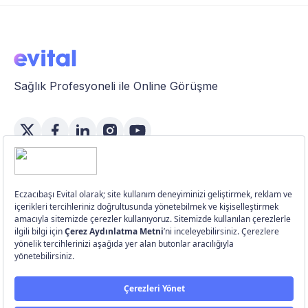
Sağlık Profesyoneli ile Online Görüşme
Özellikler
Üye Girişi
Üye Ol
Bu makaleyi paylaş:
©
Eczacıbaşı Evital
2026.
Ghost
ve
Porto
ile yayımlandı