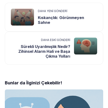
DAHA YENI GÖNDERI
Kıskançlık: Görünmeyen
Sahne
DAHA ESKI GÖNDERI
Sürekli Uyarılmışlık Nedir?
Zihinsel Alarm Hali ve Başa
Çıkma Yolları
Bunlar da İlginizi Çekebilir!