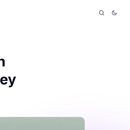
n
Şey