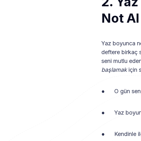
2. Yaz
Not Al
Yaz boyunca nel
deftere birkaç s
seni mutlu eden
başlamak
için 
● O gün seni 
● Yaz boyunca k
● Kendinle ilgi