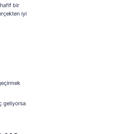
afif bir
erçekten iyi
geçirmek
ç geliyorsa