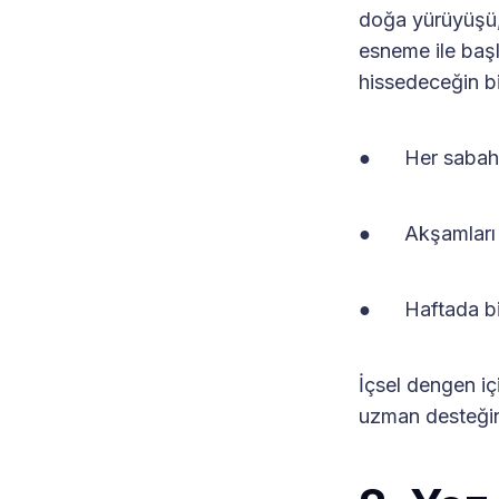
doğa yürüyüşü, 
esneme ile başl
hissedeceğin bi
● Her sabah uy
● Akşamları g
● Haftada bir 
İçsel dengen iç
uzman desteğind