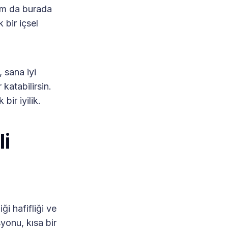
am da burada
 bir içsel
, sana iyi
katabilirsin.
bir iyilik.
li
ği hafifliği ve
yonu, kısa bir