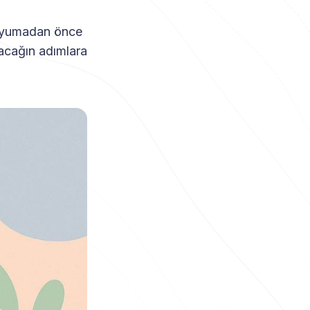
e uyumadan önce
tacağın adımlara