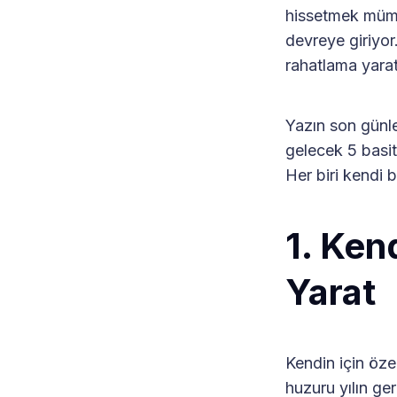
hissetmek mü
devreye giriyor
rahatlama yarata
Yazın son günler
gelecek 5 basit
Her biri kendi 
1. Kend
Yarat
Kendin için özel
huzuru yılın ge