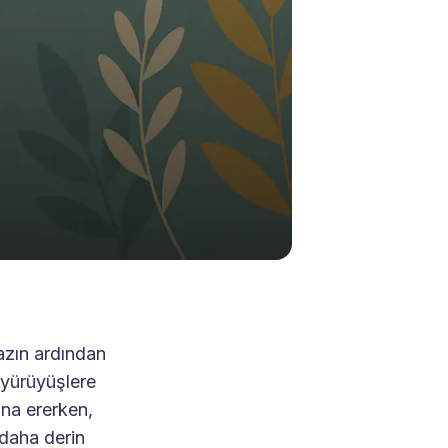
yazın ardından
 yürüyüşlere
ona ererken,
daha derin